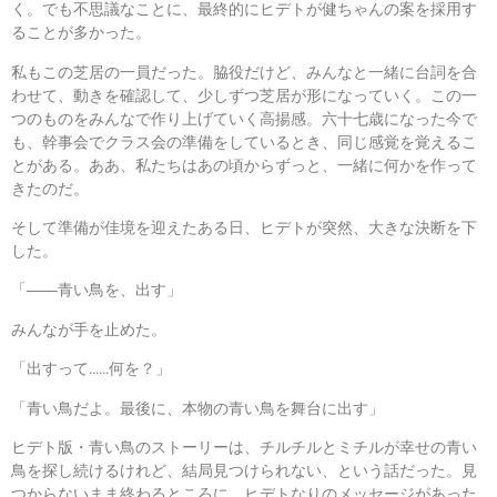
く。でも不思議なことに、最終的にヒデトが健ちゃんの案を採用す
ることが多かった。
私もこの芝居の一員だった。脇役だけど、みんなと一緒に台詞を合
わせて、動きを確認して、少しずつ芝居が形になっていく。この一
つのものをみんなで作り上げていく高揚感。六十七歳になった今で
も、幹事会でクラス会の準備をしているとき、同じ感覚を覚えるこ
とがある。ああ、私たちはあの頃からずっと、一緒に何かを作って
きたのだ。
そして準備が佳境を迎えたある日、ヒデトが突然、大きな決断を下
した。
「――青い鳥を、出す」
みんなが手を止めた。
「出すって……何を？」
「青い鳥だよ。最後に、本物の青い鳥を舞台に出す」
ヒデト版・青い鳥のストーリーは、チルチルとミチルが幸せの青い
鳥を探し続けるけれど、結局見つけられない、という話だった。見
つからないまま終わるところに、ヒデトなりのメッセージがあった