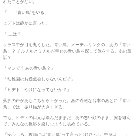
れたことがない。
「――”青い鳥”をやる」
ヒデトは静かに言った。
「……は？」
クラス中が目を丸くした。青い鳥。メーテルリンクの、あの「青い
鳥」？ チルチルとミチルが幸せの青い鳥を探して旅をする、あの童
話？
「マジで？ あの青い鳥？」
「幼稚園のお遊戯会じゃないんだぞ」
「ヒデト、やけになってないか？」
落胆の声があちこちから上がった。あの過激な台本のあとに「青い
鳥」では、振り幅が大きすぎる。
でも、ヒデトの口元は緩んだままだ。あの悪い顔のまま、腕を組ん
で、みんなの反応を楽しむように眺めている。
「安心しろ。教頭には”青い鳥”って言っとけばいい。中身は――」