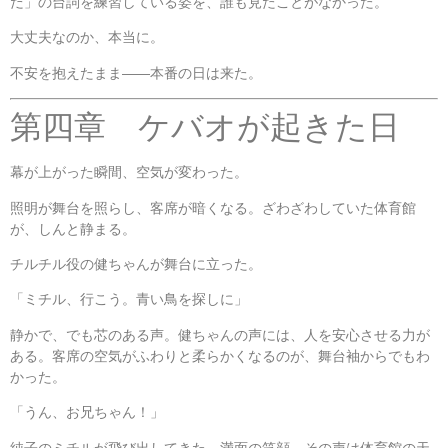
だ」の台詞を練習している姿を、誰も見たことがなかった。
大丈夫なのか、本当に。
不安を抱えたまま――本番の日は来た。
第四章 ケバオが起きた日
幕が上がった瞬間、空気が変わった。
照明が舞台を照らし、客席が暗くなる。ざわざわしていた体育館
が、しんと静まる。
チルチル役の健ちゃんが舞台に立った。
「ミチル、行こう。青い鳥を探しに」
静かで、でも芯のある声。健ちゃんの声には、人を安心させる力が
ある。客席の空気がふわりと柔らかくなるのが、舞台袖からでもわ
かった。
「うん、お兄ちゃん！」
純子のミチルが飛び出してきた。満面の笑顔。その声は体育館の天