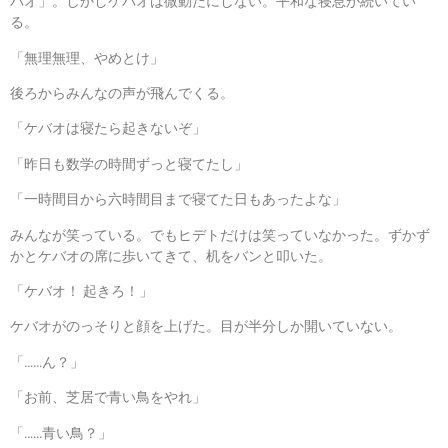
バオ」。しかしケバオは微動だにしない。平和な寝息が続いてい
る。
「無理無理、やめとけ」
後ろからみんなの声が飛んでくる。
「ケバオは寝たら起きないぞ」
「昨日も数学の時間ずっと寝てたし」
「一時間目から六時間目まで寝てた日もあったよな」
みんなが笑っている。でもヒデトだけは笑っていなかった。ずかず
かとケバオの席に歩いてきて、机をバンと叩いた。
「ケバオ！ 起きろ！」
ケバオがのっそりと顔を上げた。目が半分しか開いていない。
「……ん？」
「お前、芝居で青い鳥をやれ」
「……青い鳥？」