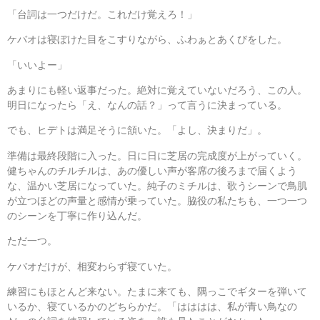
「台詞は一つだけだ。これだけ覚えろ！」
ケバオは寝ぼけた目をこすりながら、ふわぁとあくびをした。
「いいよー」
あまりにも軽い返事だった。絶対に覚えていないだろう、この人。
明日になったら「え、なんの話？」って言うに決まっている。
でも、ヒデトは満足そうに頷いた。「よし、決まりだ」。
準備は最終段階に入った。日に日に芝居の完成度が上がっていく。
健ちゃんのチルチルは、あの優しい声が客席の後ろまで届くよう
な、温かい芝居になっていた。純子のミチルは、歌うシーンで鳥肌
が立つほどの声量と感情が乗っていた。脇役の私たちも、一つ一つ
のシーンを丁寧に作り込んだ。
ただ一つ。
ケバオだけが、相変わらず寝ていた。
練習にもほとんど来ない。たまに来ても、隅っこでギターを弾いて
いるか、寝ているかのどちらかだ。「はははは、私が青い鳥なの