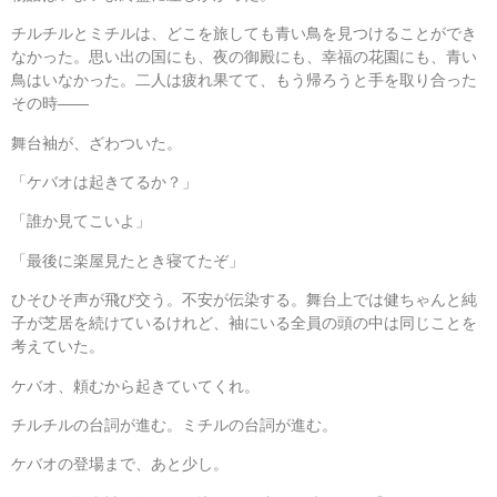
チルチルとミチルは、どこを旅しても青い鳥を見つけることができ
なかった。思い出の国にも、夜の御殿にも、幸福の花園にも、青い
鳥はいなかった。二人は疲れ果てて、もう帰ろうと手を取り合った
その時――
舞台袖が、ざわついた。
「ケバオは起きてるか？」
「誰か見てこいよ」
「最後に楽屋見たとき寝てたぞ」
ひそひそ声が飛び交う。不安が伝染する。舞台上では健ちゃんと純
子が芝居を続けているけれど、袖にいる全員の頭の中は同じことを
考えていた。
ケバオ、頼むから起きていてくれ。
チルチルの台詞が進む。ミチルの台詞が進む。
ケバオの登場まで、あと少し。