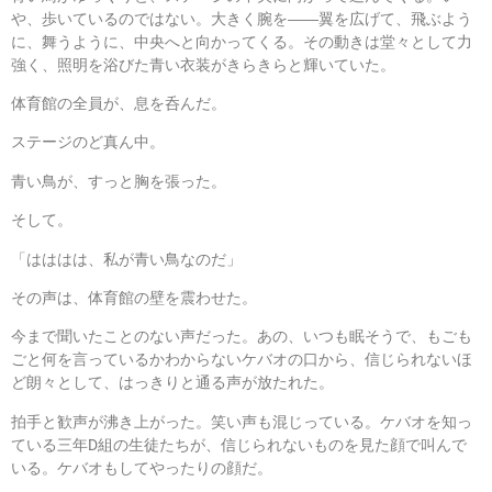
や、歩いているのではない。大きく腕を――翼を広げて、飛ぶよう
に、舞うように、中央へと向かってくる。その動きは堂々として力
強く、照明を浴びた青い衣装がきらきらと輝いていた。
体育館の全員が、息を呑んだ。
ステージのど真ん中。
青い鳥が、すっと胸を張った。
そして。
「はははは、私が青い鳥なのだ」
その声は、体育館の壁を震わせた。
今まで聞いたことのない声だった。あの、いつも眠そうで、もごも
ごと何を言っているかわからないケバオの口から、信じられないほ
ど朗々として、はっきりと通る声が放たれた。
拍手と歓声が沸き上がった。笑い声も混じっている。ケバオを知っ
ている三年D組の生徒たちが、信じられないものを見た顔で叫んで
いる。ケバオもしてやったりの顔だ。