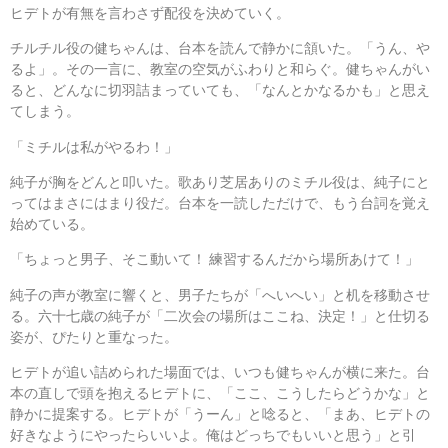
ヒデトが有無を言わさず配役を決めていく。
チルチル役の健ちゃんは、台本を読んで静かに頷いた。「うん、や
るよ」。その一言に、教室の空気がふわりと和らぐ。健ちゃんがい
ると、どんなに切羽詰まっていても、「なんとかなるかも」と思え
てしまう。
「ミチルは私がやるわ！」
純子が胸をどんと叩いた。歌あり芝居ありのミチル役は、純子にと
ってはまさにはまり役だ。台本を一読しただけで、もう台詞を覚え
始めている。
「ちょっと男子、そこ動いて！ 練習するんだから場所あけて！」
純子の声が教室に響くと、男子たちが「へいへい」と机を移動させ
る。六十七歳の純子が「二次会の場所はここね、決定！」と仕切る
姿が、ぴたりと重なった。
ヒデトが追い詰められた場面では、いつも健ちゃんが横に来た。台
本の直しで頭を抱えるヒデトに、「ここ、こうしたらどうかな」と
静かに提案する。ヒデトが「うーん」と唸ると、「まあ、ヒデトの
好きなようにやったらいいよ。俺はどっちでもいいと思う」と引