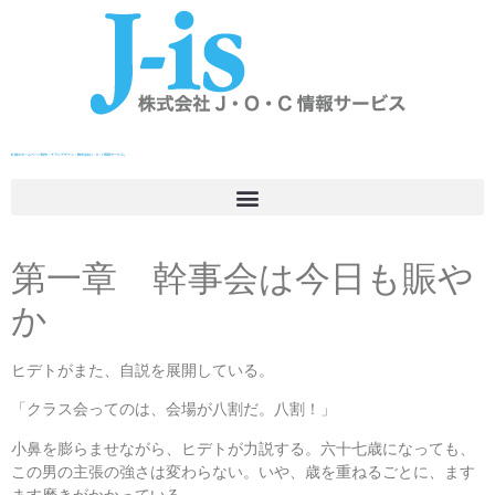
札幌のホームページ制作・チラシデザイン｜株式会社J・O・C情報サービス」
第一章 幹事会は今日も賑や
か
ヒデトがまた、自説を展開している。
「クラス会ってのは、会場が八割だ。八割！」
小鼻を膨らませながら、ヒデトが力説する。六十七歳になっても、
この男の主張の強さは変わらない。いや、歳を重ねるごとに、ます
ます磨きがかかっている。