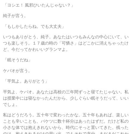
「ヨシエ！ 風邪ひいたんじゃない？」
純子が言う。
「もしかしたらね。でも大丈夫」
いつもありがとう、純子。あなたはいつもみんなの中心にいて、い
つも楽しそう。１７歳の時の「可憐さ」はどこかに消えちゃったけ
ど、今だってかわいいグランマよ。
「眠そうだね」
ケバオが言う。
「平気よ。ありがとう」
平気よ、ケバオ。あなたは高校の三年間ずっと寝てたじゃない。私
は授業中には寝なかったんだから、少しぐらい眠そうだって、いい
でしょ。
私はどうだろう。五十年で変わったかな。五十年もあれば、楽しい
ことも辛いことも、バケツに数十杯分はあったはずだ。だけど私の
小さな体では抱えきれないから、時代にそっと置いてきた。残った
のは、抱えきれるだけの思い出。でもそれで充分。まだまだこれか