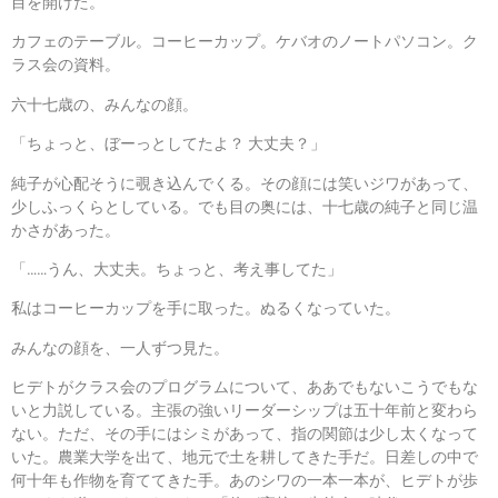
目を開けた。
カフェのテーブル。コーヒーカップ。ケバオのノートパソコン。ク
ラス会の資料。
六十七歳の、みんなの顔。
「ちょっと、ぼーっとしてたよ？ 大丈夫？」
純子が心配そうに覗き込んでくる。その顔には笑いジワがあって、
少しふっくらとしている。でも目の奥には、十七歳の純子と同じ温
かさがあった。
「……うん、大丈夫。ちょっと、考え事してた」
私はコーヒーカップを手に取った。ぬるくなっていた。
みんなの顔を、一人ずつ見た。
ヒデトがクラス会のプログラムについて、ああでもないこうでもな
いと力説している。主張の強いリーダーシップは五十年前と変わら
ない。ただ、その手にはシミがあって、指の関節は少し太くなって
いた。農業大学を出て、地元で土を耕してきた手だ。日差しの中で
何十年も作物を育ててきた手。あのシワの一本一本が、ヒデトが歩