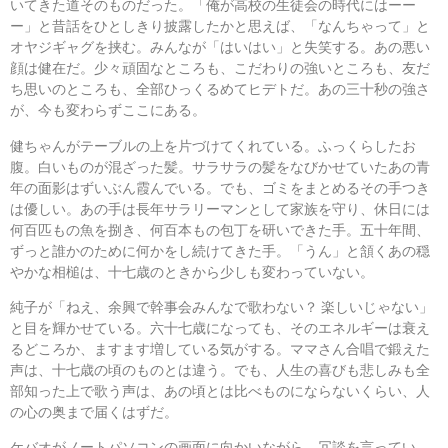
いてきた道そのものだった。「俺が高校の生徒会の時代にはーー
ー」と昔話をひとしきり披露したかと思えば、「なんちゃって」と
オヤジギャグを挟む。みんなが「はいはい」と失笑する。あの悪い
顔は健在だ。少々頑固なところも、こだわりの強いところも、友だ
ち思いのところも、全部ひっくるめてヒデトだ。あの三十秒の強さ
が、今も変わらずここにある。
健ちゃんがテーブルの上を片づけてくれている。ふっくらしたお
腹。白いものが混ざった髪。サラサラの髪をなびかせていたあの青
年の面影はずいぶん霞んでいる。でも、ゴミをまとめるその手つき
は優しい。あの手は長年サラリーマンとして家族を守り、休日には
何百匹もの魚を捌き、何百本もの包丁を研いできた手。五十年間、
ずっと誰かのために何かをし続けてきた手。「うん」と頷くあの穏
やかな相槌は、十七歳のときから少しも変わっていない。
純子が「ねえ、余興で幹事会みんなで歌わない？ 楽しいじゃない」
と目を輝かせている。六十七歳になっても、そのエネルギーは衰え
るどころか、ますます増している気がする。ママさん合唱で鍛えた
声は、十七歳の頃のものとは違う。でも、人生の喜びも悲しみも全
部知った上で歌う声は、あの頃とは比べものにならないくらい、人
の心の奥まで届くはずだ。
ケバオがノートパソコンの画面に向かいながら、冗談を言ってい