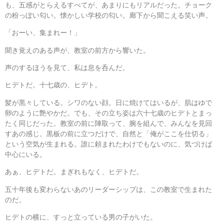
も、五感がとらえるすべてが、あまりにもリアルだった。チョーク
の粉っぽい匂い。懐かしい学校の匂い。廊下から聞こえる笑い声。
「おーい、集まれー！」
聞き覚えのある声が、教室の前方から響いた。
声のするほうを見て、私は息を呑んだ。
ヒデトだ。十七歳の、ヒデト。
髪が黒々している。シワのない顔。日に焼けてはいるが、肌はゆで
卵のように艶やかだ。でも、その立ち姿は六十七歳のヒデトとまっ
たく同じだった。教室の前に陣取って、腕を組んで、みんなを見回
すあの感じ。黒板の前に立つだけで、自然と「俺がここを仕切る」
という空気が生まれる。誰に頼まれたわけでもないのに、気づけば
中心にいる。
あぁ、ヒデトだ。まぎれもなく、ヒデトだ。
五十年後も変わらないあのリーダーシップは、この教室で生まれた
のだ。
ヒデトの横に、すっと立っている男の子がいた。