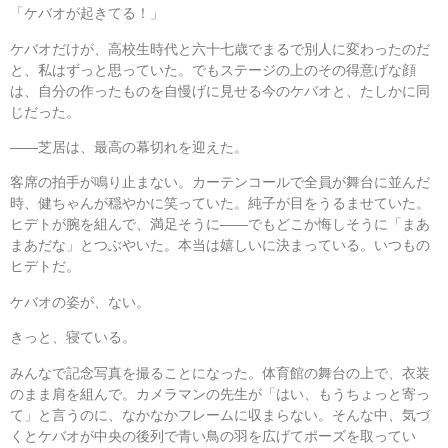
「ケバオが起きてる！」
ケバオだけが、高校生時代と六十七歳でまるで別人に変わったのだ
と、私はずっと思っていた。でもステージの上のその得意げな顔
は、自分の作ったものを自慢げに見せる今のケバオと、たしかに同
じだった。
――芝居は、最高の幕切れを迎えた。
客席の拍手が鳴り止まない。カーテンコールで全員が舞台に並んだ
時、健ちゃんが穏やかに笑っていた。純子が目をうるませていた。
ヒデトが腕を組んで、満足そうに――でもどこか悔しそうに「まあ
まあだな」とつぶやいた。本当は嬉しいに決まっている。いつもの
ヒデトだ。
ケバオの姿が、ない。
きっと、寝ている。
みんなで記念写真を撮ることになった。体育館の舞台の上で、衣装
のまま肩を組んで。カメラマンの先生が「はい、もうちょっと寄っ
て」と言うのに、なかなかフレームに収まらない。そんな中、気づ
くとケバオが中央の後列で青い鳥の羽を広げてポーズを取ってい