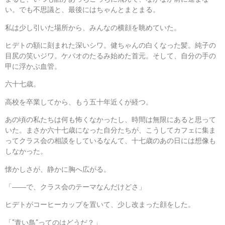
い。でも不思議と、最後にはちゃんとまとまる。
私は少し引いた場所から、みんなの横顔を眺めていた。
ヒデトの額に刻まれた深いシワ。健ちゃんの白くなった髪。純子の
目尻の笑いジワ。ケバオのたるみ始めた首元。そして、自分の手の
甲に浮かぶ血管。
六十七歳。
高校を卒業してから、もう五十年近くが経つ。
あの頃の私たちは何も怖くなかったし、時間は無限にあると思って
いた。まさか六十七歳になった自分たちが、こうしてカフェに集ま
ってクラス会の相談をしているなんて、十七歳のあの日には想像も
しなかった。
懐かしさが、静かに胸へ広がる。
「――で、クラス会のテーマなんだけどさ」
ヒデトがコーヒーカップを置いて、少し改まった顔をした。
「”青い鳥”ってのはどうだ？」