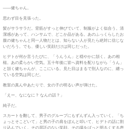
――健ちゃん。
思わず目を見張った。
髪がサラサラだ。背筋がすっと伸びていて、制服がよく似合う。清
潔感があって、ハンサムで、どこか品がある。あのふっくらしたお
腹の健ちゃんと同一人物だとは、知らない人が見たら絶対に信じな
いだろう。でも、優しい笑顔だけは同じだった。
ヒデトが何か言うたびに、「うんうん」と穏やかに頷く。あの相
槌。あの柔らかい空気。五十年後に皆へ資料を配りながら「うん」
と頷く健ちゃんが、ここにいる。見た目はまるで別人なのに、纏っ
ている空気は同じだ。
教室の真ん中あたりで、女の子の明るい声が弾けた。
「えー、なになに？ なんの話？」
純子だ。
スカートを翻して、男子のグループにもずんずん入っていく。「ち
ょっとそこどいて」と男の子の肩をぽんと叩いて、ヒデトの話に割
り込んでいく。その屈託のない笑顔。その場をぱっと明るくする声