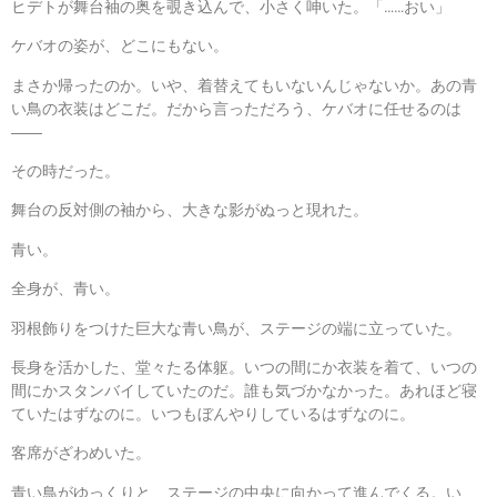
ヒデトが舞台袖の奥を覗き込んで、小さく呻いた。「……おい」
ケバオの姿が、どこにもない。
まさか帰ったのか。いや、着替えてもいないんじゃないか。あの青
い鳥の衣装はどこだ。だから言っただろう、ケバオに任せるのは
――
その時だった。
舞台の反対側の袖から、大きな影がぬっと現れた。
青い。
全身が、青い。
羽根飾りをつけた巨大な青い鳥が、ステージの端に立っていた。
長身を活かした、堂々たる体躯。いつの間にか衣装を着て、いつの
間にかスタンバイしていたのだ。誰も気づかなかった。あれほど寝
ていたはずなのに。いつもぼんやりしているはずなのに。
客席がざわめいた。
青い鳥がゆっくりと、ステージの中央に向かって進んでくる。い