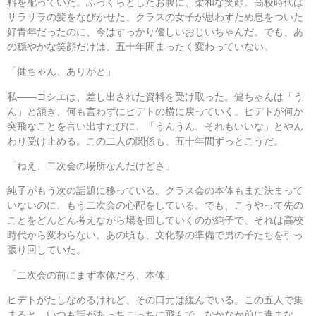
料を配っていた。ふっくらとしたお腹に、柔和な笑顔。高校時代は
サラサラの髪をなびかせた、クラスの女子が思わずため息をついた
好青年だったのに、今はすっかり優しいおじいちゃんだ。でも、あ
の穏やかな笑顔だけは、五十年間まったく変わっていない。
「健ちゃん、ありがと」
私――ヨシエは、差し出された資料を受け取った。健ちゃんは「う
ん」と頷き、何も言わずにヒデトの横に戻っていく。ヒデトが何か
突飛なことを言い出すたびに、「うんうん、それもいいな」とやん
わり受け止める。この二人の関係も、五十年間ずっとこうだ。
「ねえ、二次会の場所なんだけどさ」
純子がもう次の話題に移っている。クラス会の本体もまだ決まって
いないのに、もう二次会の心配をしている。でも、こうやって先の
ことをどんどん考えながら場を回していくのが純子で、それは高校
時代から変わらない。あの頃も、文化祭の準備で男の子たちを引っ
張り回していた。
「二次会の前にまず本体だろ、本体」
ヒデトがたしなめるけれど、その口元は緩んでいる。この五人で集
まると、いつも話があっちこっちに飛んで、なかなか前に進まな