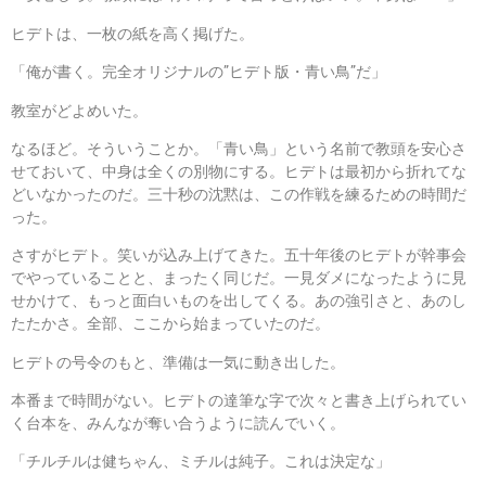
ヒデトは、一枚の紙を高く掲げた。
「俺が書く。完全オリジナルの”ヒデト版・青い鳥”だ」
教室がどよめいた。
なるほど。そういうことか。「青い鳥」という名前で教頭を安心さ
せておいて、中身は全くの別物にする。ヒデトは最初から折れてな
どいなかったのだ。三十秒の沈黙は、この作戦を練るための時間だ
った。
さすがヒデト。笑いが込み上げてきた。五十年後のヒデトが幹事会
でやっていることと、まったく同じだ。一見ダメになったように見
せかけて、もっと面白いものを出してくる。あの強引さと、あのし
たたかさ。全部、ここから始まっていたのだ。
ヒデトの号令のもと、準備は一気に動き出した。
本番まで時間がない。ヒデトの達筆な字で次々と書き上げられてい
く台本を、みんなが奪い合うように読んでいく。
「チルチルは健ちゃん、ミチルは純子。これは決定な」