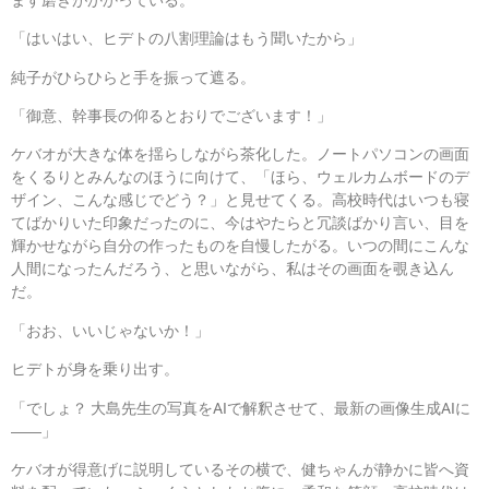
「はいはい、ヒデトの八割理論はもう聞いたから」
純子がひらひらと手を振って遮る。
「御意、幹事長の仰るとおりでございます！」
ケバオが大きな体を揺らしながら茶化した。ノートパソコンの画面
をくるりとみんなのほうに向けて、「ほら、ウェルカムボードのデ
ザイン、こんな感じでどう？」と見せてくる。高校時代はいつも寝
てばかりいた印象だったのに、今はやたらと冗談ばかり言い、目を
輝かせながら自分の作ったものを自慢したがる。いつの間にこんな
人間になったんだろう、と思いながら、私はその画面を覗き込ん
だ。
「おお、いいじゃないか！」
ヒデトが身を乗り出す。
「でしょ？ 大島先生の写真をAIで解釈させて、最新の画像生成AIに
――」
ケバオが得意げに説明しているその横で、健ちゃんが静かに皆へ資