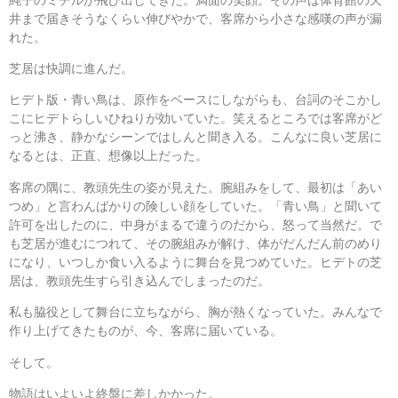
井まで届きそうなくらい伸びやかで、客席から小さな感嘆の声が漏
れた。
芝居は快調に進んだ。
ヒデト版・青い鳥は、原作をベースにしながらも、台詞のそこかし
こにヒデトらしいひねりが効いていた。笑えるところでは客席がど
っと沸き、静かなシーンではしんと聞き入る。こんなに良い芝居に
なるとは、正直、想像以上だった。
客席の隅に、教頭先生の姿が見えた。腕組みをして、最初は「あい
つめ」と言わんばかりの険しい顔をしていた。「青い鳥」と聞いて
許可を出したのに、中身がまるで違うのだから、怒って当然だ。で
も芝居が進むにつれて、その腕組みが解け、体がだんだん前のめり
になり、いつしか食い入るように舞台を見つめていた。ヒデトの芝
居は、教頭先生すら引き込んでしまったのだ。
私も脇役として舞台に立ちながら、胸が熱くなっていた。みんなで
作り上げてきたものが、今、客席に届いている。
そして。
物語はいよいよ終盤に差しかかった。