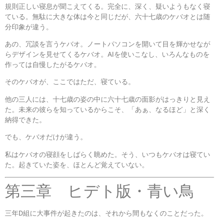
規則正しい寝息が聞こえてくる。完全に、深く、疑いようもなく寝
ている。無駄に大きな体は今と同じだが、六十七歳のケバオとは随
分印象が違う。
あの、冗談を言うケバオ。ノートパソコンを開いて目を輝かせなが
らデザインを見せてくるケバオ。AIを使いこなし、いろんなものを
作っては自慢したがるケバオ。
そのケバオが、ここではただ、寝ている。
他の三人には、十七歳の姿の中に六十七歳の面影がはっきりと見え
た。未来の彼らを知っているからこそ、「あぁ、なるほど」と深く
納得できた。
でも、ケバオだけが違う。
私はケバオの寝顔をしばらく眺めた。そう、いつもケバオは寝てい
た。起きていた姿を、ほとんど覚えていない。
第三章 ヒデト版・青い鳥
三年D組に大事件が起きたのは、それから間もなくのことだった。