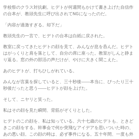
学校祭のクラス対抗劇。ヒデトが何週間もかけて書き上げた自信作
の台本が、教頭先生に呼び出されてNGになったのだ。
「内容が過激すぎる。却下だ」
教頭先生の一言で、ヒデトの台本は白紙に戻された。
教室に戻ってきたヒデトの顔を見て、みんなが息を呑んだ。ヒデト
はがっくりと肩を落として、自分の席に座った。教室がしんと静ま
り返る。窓の外の部活の声だけが、やけに大きく聞こえた。
あのヒデトが、打ちひしがれている。
みんなが言葉を探していると、三十秒後――本当に、ぴったり三十
秒後だったと思う――ヒデトが顔を上げた。
そして、ニヤリと笑った。
私はその顔を見た瞬間、背筋がぞくりとした。
ヒデトのこの顔を、私は知っている。六十七歳のヒデトも、ときど
きこの顔をする。幹事会で何か突飛なアイデアを思いついた時の、
あの悪い顔。この顔の時は、必ず事件になる。五十年間、一度も外